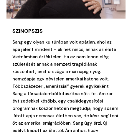
SZINOPSZIS
Sang egy olyan kultúrában volt apátlan, ahol az
apa jelent mindent – akinek nincs, annak az élete
Vietnámban értéktelen. Ha ez nem lenne elég,
születését annak a nemzeti tragédiának
köszönheti, amit országa a mai napig nyög:
nemzőapja egy névtelen amerikai katona volt.
Többszázezer „amerázsiai” gyerek egyikeként
Sang a társadalomból kitaszítva nőtt fel. Amikor
évtizedekkel később, egy családegyesítési
programnak köszönhetően megtudja, hogy sosem
látott apja nemcsak életben van, de kész segíteni
őt az amerikai emigrációban, Sang úgy érzi, új
esélyt kapott az élettől. Ám ahhoz, hogy