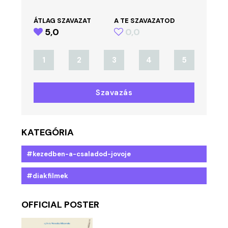
ÁTLAG SZAVAZAT
A TE SZAVAZATOD
5,0
0,0
1
2
3
4
5
Szavazás
KATEGÓRIA
#kezedben-a-csaladod-jovoje
#diakfilmek
OFFICIAL POSTER