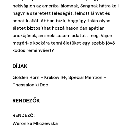
nekivágjon az amerikai álomnak, Sangnak hátra kell
hagynia szeretett feleségét, felnőtt lányát és
annak kisfiát. Abban bízik, hogy így talán olyan
életet biztosíthat hozzá hasonlóan apátlan
unokájának, ami neki sosem adatott meg. Vajon
megéri-e kockára tenni életüket egy szebb jövő
ködös reményéért?
DÍJAK
Golden Horn - Krakow IFF, Special Mention -
Thessaloniki Doc
RENDEZŐK
RENDEZŐ:
Weronika Mliczewska