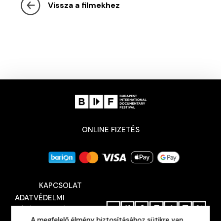
Vissza a filmekhez
ONLINE FIZETÉS
KAPCSOLAT
ADATVÉDELMI
TÁJÉKOZTATÓ
A megfelelő élmény biztosításához sütikre van