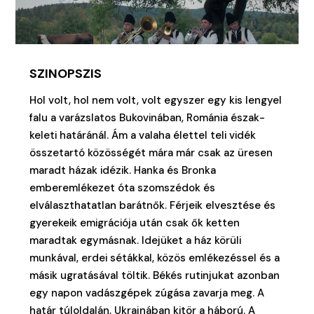
SZINOPSZIS
Hol volt, hol nem volt, volt egyszer egy kis lengyel
falu a varázslatos Bukovinában, Románia észak-
keleti határánál. Ám a valaha élettel teli vidék
összetartó közösségét mára már csak az üresen
maradt házak idézik. Hanka és Bronka
emberemlékezet óta szomszédok és
elválaszthatatlan barátnők. Férjeik elvesztése és
gyerekeik emigrációja után csak ők ketten
maradtak egymásnak. Idejüket a ház körüli
munkával, erdei sétákkal, közös emlékezéssel és a
másik ugratásával töltik. Békés rutinjukat azonban
egy napon vadászgépek zúgása zavarja meg. A
határ túloldalán, Ukrajnában kitör a háború. A