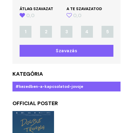
ÁTLAG SZAVAZAT
A TE SZAVAZATOD
0,0
0,0
1
2
3
4
5
Szavazás
KATEGÓRIA
#kezedben-a-kapcsolatod-jovoje
OFFICIAL POSTER