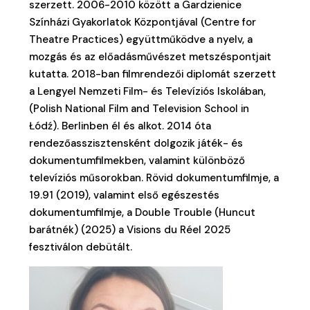
szerzett. 2006-2010 között a Gardzienice
Színházi Gyakorlatok Központjával (Centre for
Theatre Practices) együttműködve a nyelv, a
mozgás és az előadásművészet metszéspontjait
kutatta. 2018-ban filmrendezői diplomát szerzett
a Lengyel Nemzeti Film- és Televíziós Iskolában,
(Polish National Film and Television School in
Łódź). Berlinben él és alkot. 2014 óta
rendezőasszisztensként dolgozik játék- és
dokumentumfilmekben, valamint különböző
televíziós műsorokban. Rövid dokumentumfilmje, a
19.91 (2019), valamint első egészestés
dokumentumfilmje, a Double Trouble (Huncut
barátnék) (2025) a Visions du Réel 2025
fesztiválon debütált.