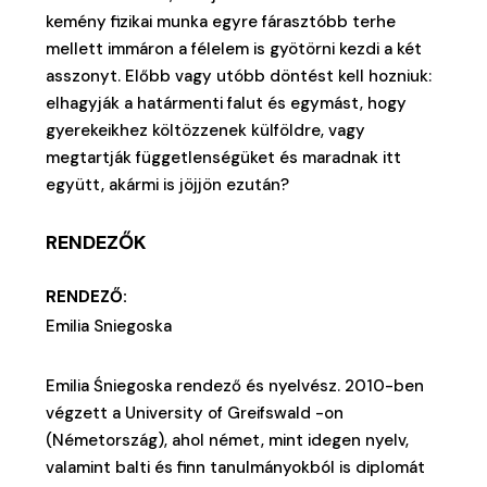
kemény fizikai munka egyre fárasztóbb terhe
mellett immáron a félelem is gyötörni kezdi a két
asszonyt. Előbb vagy utóbb döntést kell hozniuk:
elhagyják a határmenti falut és egymást, hogy
gyerekeikhez költözzenek külföldre, vagy
megtartják függetlenségüket és maradnak itt
együtt, akármi is jöjjön ezután?
RENDEZŐK
RENDEZŐ:
Emilia Sniegoska
Emilia Śniegoska rendező és nyelvész. 2010-ben
végzett a University of Greifswald -on
(Németország), ahol német, mint idegen nyelv,
valamint balti és finn tanulmányokból is diplomát