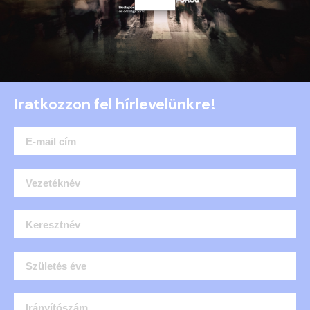
Iratkozzon fel hírlevelünkre!