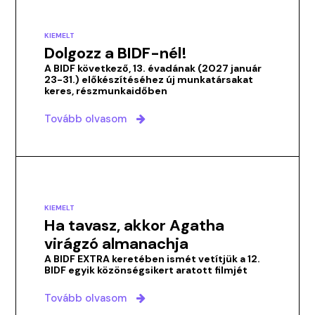
KIEMELT
Dolgozz a BIDF-nél!
A BIDF következő, 13. évadának (2027 január
23-31.) előkészítéséhez új munkatársakat
keres, részmunkaidőben
Tovább olvasom
KIEMELT
Ha tavasz, akkor Agatha
virágzó almanachja
A BIDF EXTRA keretében ismét vetítjük a 12.
BIDF egyik közönségsikert aratott filmjét
Tovább olvasom