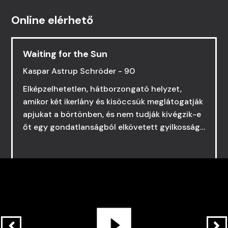
Online elérhető
Waiting for the Sun
Kaspar Astrup Schröder - 90
Elképzelhetetlen, hátborzongató helyzet,
amikor két ikerlány és kisöccsük meglátogatják
apjukat a börtönben, és nem tudják kivégzik-e
őt egy gondatlanságból elkövetett gyilkosság
miatt, vagy sem… A szégyenletes családi
háttérrel rendelkező gyerekeket egyik rokonuk
sem akarja befogadni, magukra maradnak.
Egyetlen szerencséjük, hogy az egykori
börtönőr, „Zhang nagymama”, 20 évvel ezelőtt
megalapította Sun Village-t, a Peking
külvárosában elhelyezkedő árvaházat olyan