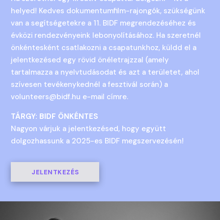
helyed! Kedves dokumentumfilm-rajongók, szükségünk
van a segítségetekre a 11. BIDF megrendezéséhez és
évközi rendezvényeink lebonyolításához. Ha szeretnél
önkéntesként csatlakozni a csapatunkhoz, küldd el a
jelentkezésed egy rövid önéletrajzzal (amely
tartalmazza a nyelvtudásodat és azt a területet, ahol
szívesen tevékenykednél a fesztivál során) a
volunteers@bidf.hu e-mail címre.
TÁRGY: BIDF ÖNKÉNTES
Nagyon várjuk a jelentkezésed, hogy együtt
dolgozhassunk a 2025-es BIDF megszervezésén!
JELENTKEZÉS