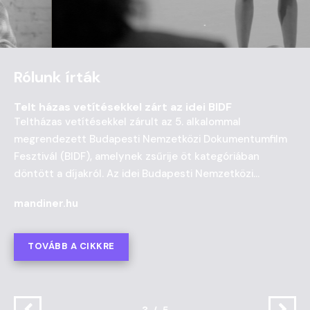
Rólunk írták
Telt házas vetítésekkel zárt az idei BIDF
Teltházas vetítésekkel zárult az 5. alkalommal
megrendezett Budapesti Nemzetközi Dokumentumfilm
Fesztivál (BIDF), amelynek zsűrije öt kategóriában
döntött a díjakról. Az idei Budapesti Nemzetközi
Dokumentumfilm Fesztiválon, amelyet január...
mandiner.hu
TOVÁBB A CIKKRE
3/5