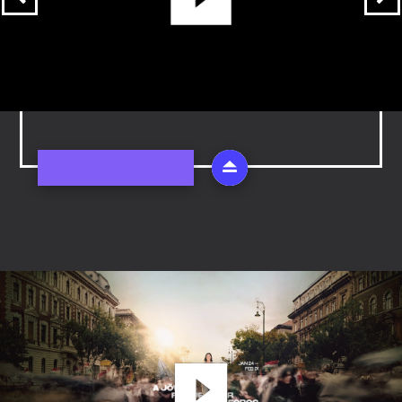
gyermekek számára, akiknek a szülei súlyos
bűncselekmények miatt kerültek börtönbe. A
filmben hat Sun Village-i árva életét
követhetjük nyomon, ahogy megpróbálnak
segíteni egymásnak életük legnehezebb
szakaszában.
TOVÁBB A FILMHEZ