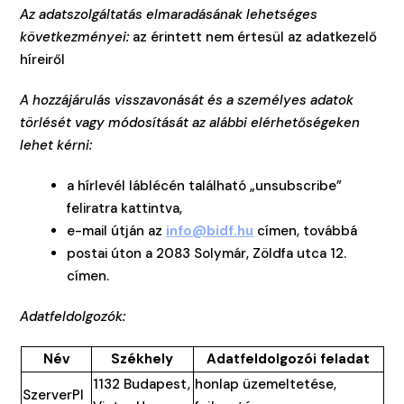
Az adatszolgáltatás elmaradásának lehetséges
következményei:
az érintett nem értesül az adatkezelő
híreiről
A hozzájárulás visszavonását és a személyes adatok
törlését vagy módosítását az alábbi elérhetőségeken
lehet kérni:
a hírlevél láblécén található „unsubscribe”
feliratra kattintva,
e-mail útján az
info@bidf.hu
címen, továbbá
postai úton a 2083 Solymár, Zöldfa utca 12.
címen.
Adatfeldolgozók:
Név
Székhely
Adatfeldolgozói feladat
1132 Budapest,
honlap üzemeltetése,
SzerverPl