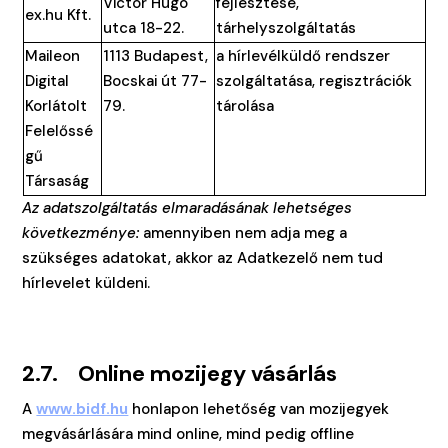
Victor Hugo
fejlesztése,
ex.hu Kft.
utca 18-22.
tárhelyszolgáltatás
Maileon
1113 Budapest,
a hírlevélküldő rendszer
Digital
Bocskai út 77-
szolgáltatása, regisztrációk
Korlátolt
79.
tárolása
Felelőssé
gű
Társaság
Az adatszolgáltatás elmaradásának lehetséges
következménye:
amennyiben nem adja meg a
szükséges adatokat, akkor az Adatkezelő nem tud
hírlevelet küldeni.
2.7. Online mozijegy vásárlás
A
www.bidf.hu
honlapon lehetőség van mozijegyek
megvásárlására mind online, mind pedig offline