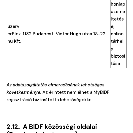
honlap
üzeme
ltetés
Szerv
e,
erPlex.
1132 Budapest, Victor Hugo utca 18-22.
online
hu Kft.
tárhel
y
biztosí
tása
Az adatszolgáltatás elmaradásának lehetséges
következménye:
Az érintett nem élhet a MyBIDF
regisztráció biztosította lehetőségekkel.
2.12. A BIDF közösségi oldalai