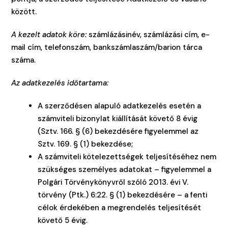
között.
A kezelt adatok köre:
számlázási
név, számlázási cím, e-
mail cím, telefonszám, bankszámlaszám/barion tárca
száma.
Az adatkezelés időtartama:
A szerződésen alapuló adatkezelés esetén a
számviteli bizonylat kiállítását követő 8 évig
(Sztv. 166. § (6) bekezdésére figyelemmel az
Sztv. 169. § (1) bekezdése;
A számviteli kötelezettségek teljesítéséhez nem
szükséges személyes adatokat – figyelemmel a
Polgári Törvénykönyvről szóló 2013. évi V.
törvény (Ptk.) 6:22. § (1) bekezdésére – a fenti
célok érdekében a megrendelés teljesítését
követő 5 évig.