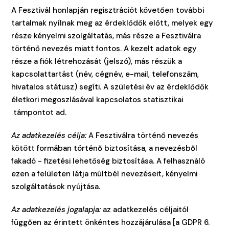
A Fesztivál honlapján regisztrációt követően további
tartalmak nyílnak meg az érdeklődők előtt, melyek egy
része kényelmi szolgáltatás, más része a Fesztiválra
történő nevezés miatt fontos. A kezelt adatok egy
része a fiók létrehozását (jelszó), más részük a
kapcsolattartást (név, cégnév, e-mail, telefonszám,
hivatalos státusz) segíti. A születési év az érdeklődők
életkori megoszlásával kapcsolatos statisztikai
támpontot ad.
Az adatkezelés célja:
A Fesztiválra történő nevezés
kötött formában történő biztosítása, a nevezésből
fakadó - fizetési lehetőség biztosítása. A felhasználó
ezen a felületen látja múltbél nevezéseit, kényelmi
szolgáltatások nyújtása.
Az adatkezelés jogalapja:
az adatkezelés céljaitól
függően az érintett önkéntes hozzájárulása [a GDPR 6.