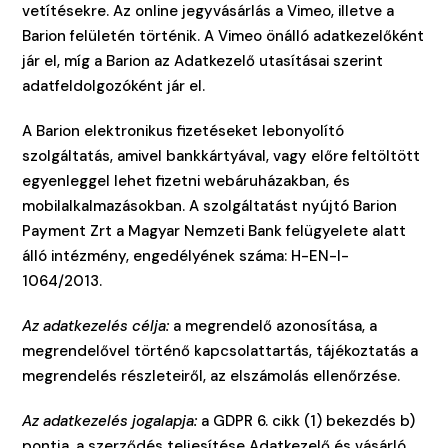
vetítésekre. Az online jegyvásárlás a Vimeo, illetve a
Barion felületén történik. A Vimeo önálló adatkezelőként
jár el, míg a Barion az Adatkezelő utasításai szerint
adatfeldolgozóként jár el.
A Barion elektronikus fizetéseket lebonyolító
szolgáltatás, amivel bankkártyával, vagy előre feltöltött
egyenleggel lehet fizetni webáruházakban, és
mobilalkalmazásokban. A szolgáltatást nyújtó Barion
Payment Zrt a Magyar Nemzeti Bank felügyelete alatt
álló intézmény, engedélyének száma: H-EN-I-
1064/2013.
Az adatkezelés célja:
a megrendelő azonosítása, a
megrendelővel történő kapcsolattartás, tájékoztatás a
megrendelés részleteiről, az elszámolás ellenőrzése.
Az adatkezelés jogalapja:
a GDPR 6. cikk (1) bekezdés b)
pontja, a szerződés teljesítése Adatkezelő és vásárló