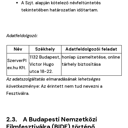
A Szjt. alapján kötelező névfeltüntetés
tekintetében határozatlan időtartam.
Adatfeldolgozó:
Név
Székhely
Adatfeldolgozói feladat
1132 Budapest,
honlap üzemeltetése, online
SzerverPl
Victor Hugo
tárhely biztosítása
ex.hu Kft.
utca 18-22.
Az adatszolgáltatás elmaradásának lehetséges
következménye:
Az érintett nem tud nevezni a
Fesztiválra.
2.3.
A Budapesti Nemzetközi
Filmfesztiválra (BIDF) történő