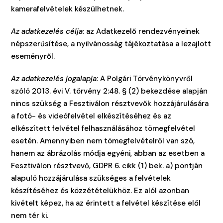
kamerafelvételek készülhetnek.
Az adatkezelés célja:
az Adatkezelő rendezvényeinek
népszerűsítése, a nyilvánosság tájékoztatása a lezajlott
eseményről.
Az adatkezelés jogalapja:
A Polgári Törvénykönyvről
szóló 2013. évi V. törvény 2:48. § (2) bekezdése alapján
nincs szükség a Fesztiválon résztvevők hozzájárulására
a fotó- és videófelvétel elkészítéséhez és az
elkészített felvétel felhasználásához tömegfelvétel
esetén. Amennyiben nem tömegfelvételről van szó,
hanem az ábrázolás módja egyéni, abban az esetben a
Fesztiválon résztvevő, GDPR 6. cikk (1) bek. a) pontján
alapuló hozzájárulása szükséges a felvételek
készítéséhez és közzétételükhöz. Ez alól azonban
kivételt képez, ha az érintett a felvétel készítése elől
nem tér ki.