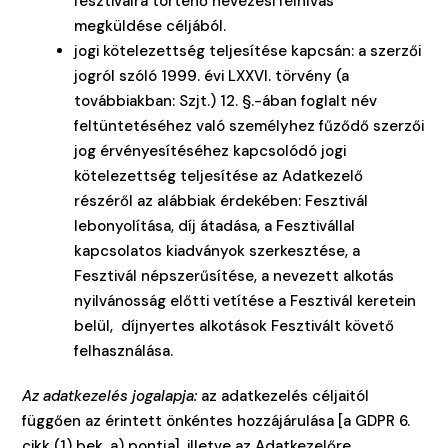
fesztiválra történő nevezési felhívás
megküldése céljából.
jogi kötelezettség teljesítése kapcsán: a szerzői
jogról szóló 1999. évi LXXVI. törvény (a
továbbiakban: Szjt.) 12. §.-ában foglalt név
feltüntetéséhez való személyhez fűződő szerzői
jog érvényesítéséhez kapcsolódó jogi
kötelezettség teljesítése az Adatkezelő
részéről az alábbiak érdekében: Fesztivál
lebonyolítása, díj átadása, a Fesztivállal
kapcsolatos kiadványok szerkesztése, a
Fesztivál népszerűsítése, a nevezett alkotás
nyilvánosság előtti vetítése a Fesztivál keretein
belül, díjnyertes alkotások Fesztivált követő
felhasználása.
Az adatkezelés jogalapja:
az adatkezelés céljaitól
függően az érintett önkéntes hozzájárulása [a GDPR 6.
cikk (1) bek. a) pontja], illetve az Adatkezelőre