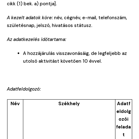
cikk (1) bek. a) pontja].
A kezelt adatok köre:
név, cégnév, e-mail, telefonszám,
születésnap, jelszó, hivatásos státusz.
Az adatkezelés időtartama:
A hozzájárulás visszavonásáig, de legfeljebb az
utolsó aktivitást követően 10 évvel.
Adatfeldolgozó:
Név
Székhely
Adatf
eldolg
ozói
felada
t