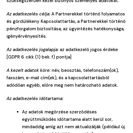
szükségszerűen kezel bizonyos személyes adatokat.
Az adatkezelés célja:
A Partnerekkel történő folyamatos
és gördülékeny Kapcsolattartás, a Partnerekkel történő
pénzforgalom biztosítása, az ügyintézés hatékonysága,
igényérvényesítés.
Az adatkezelés jogalapja:
az adatkezelő jogos érdeke
[GDPR 6. cikk (1) bek. f) pontja]
A kezelt adatok köre:
név, beosztás, telefonszám(ok),
faxszám, e-mail cím(ek), és a kapcsolattartásból
adódóan egyéb, előre meg nem határozható adatok.
Az adatkezelés időtartama:
Az adatok megőrzése szerződéses
együttműködés időtartama alatt kerül sor,
mindaddig amíg azt nem aktualizálják (például új