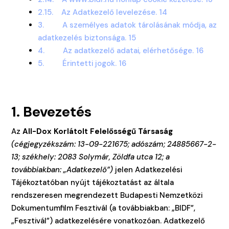
2.15. Az Adatkezelő levelezése. 14
3. A személyes adatok tárolásának módja, az
adatkezelés biztonsága. 15
4. Az adatkezelő adatai, elérhetősége. 16
5. Érintetti jogok. 16
1. Bevezetés
Az
All-Dox Korlátolt Felelősségű Társaság
(cégjegyzékszám: 13-09-221675; adószám; 24885667-2-
13; székhely: 2083 Solymár, Zöldfa utca 12; a
továbbiakban: „Adatkezelő”)
jelen Adatkezelési
Tájékoztatóban nyújt tájékoztatást az általa
rendszeresen megrendezett Budapesti Nemzetközi
Dokumentumfilm Fesztivál (a továbbiakban: „BIDF”,
„Fesztivál”) adatkezelésére vonatkozóan. Adatkezelő