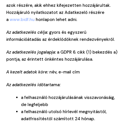
azok részére, akik ehhez kifejezetten hozzájárultak.
Hozzájáruló nyilatkozatot az Adatkezelő részére
a
www.bidf.hu
honlapon lehet adni.
Az adatkezelés célja:
gyors és egyszerű
információátadás az érdeklődőknek rendezvényekről.
Az adatkezelés jogalapja:
a GDPR 6. cikk (1) bekezdés a)
pontja, az érintett önkéntes hozzájárulása.
A kezelt adatok köre:
név, e-mail cím
Az adatkezelés időtartama:
a felhasználó hozzájárulásának visszavonásáig,
de legfeljebb
a felhasználó utolsó hírlevél megnyitástól,
adatfrissítéstől számított 24 hónap.