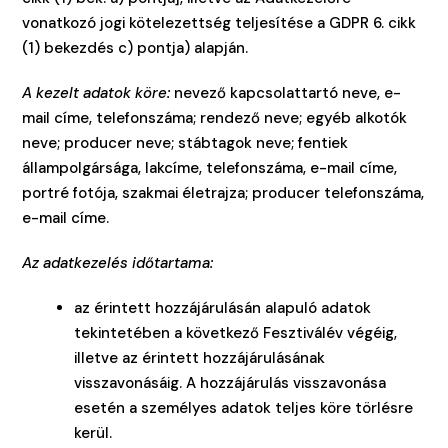
vonatkozó jogi kötelezettség teljesítése a GDPR 6. cikk
(1) bekezdés c) pontja) alapján.
A kezelt adatok köre:
nevező kapcsolattartó neve, e-
mail címe, telefonszáma; rendező neve; egyéb alkotók
neve; producer neve; stábtagok neve; fentiek
állampolgársága, lakcíme, telefonszáma, e-mail címe,
portré fotója, szakmai életrajza; producer telefonszáma,
e-mail címe.
Az adatkezelés időtartama:
az érintett hozzájárulásán alapuló adatok
tekintetében a következő Fesztiválév végéig,
illetve az érintett hozzájárulásának
visszavonásáig. A hozzájárulás visszavonása
esetén a személyes adatok teljes köre törlésre
kerül.