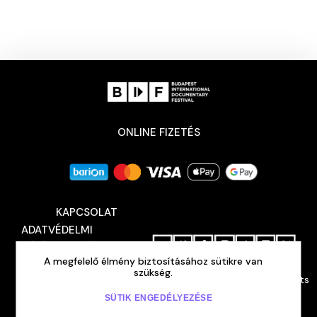
ONLINE FIZETÉS
KAPCSOLAT
ADATVÉDELMI
TÁJÉKOZTATÓ
A megfelelő élmény biztosításához sütikre van
SAJTÓ
BEJELENTKEZÉS
szükség.
Budapest International Documentary Festival © 2026 All rights
reserved
HU
/ENG
SÜTIK ENGEDÉLYEZÉSE