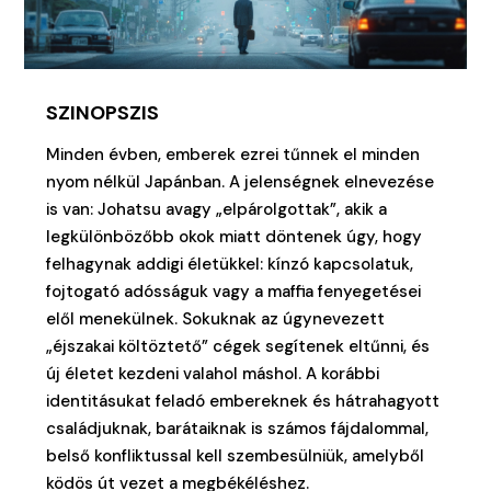
SZINOPSZIS
Minden évben, emberek ezrei tűnnek el minden
nyom nélkül Japánban. A jelenségnek elnevezése
is van: Johatsu avagy „elpárolgottak”, akik a
legkülönbözőbb okok miatt döntenek úgy, hogy
felhagynak addigi életükkel: kínzó kapcsolatuk,
fojtogató adósságuk vagy a maffia fenyegetései
elől menekülnek. Sokuknak az úgynevezett
„éjszakai költöztető” cégek segítenek eltűnni, és
új életet kezdeni valahol máshol. A korábbi
identitásukat feladó embereknek és hátrahagyott
családjuknak, barátaiknak is számos fájdalommal,
belső konfliktussal kell szembesülniük, amelyből
ködös út vezet a megbékéléshez.