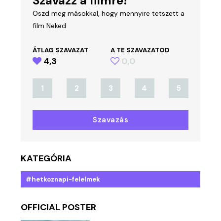
Szavazz a filmre!
Oszd meg másokkal, hogy mennyire tetszett a
film Neked
ÁTLAG SZAVAZAT
A TE SZAVAZATOD
4,3
0,0
1
2
3
4
5
Szavazás
KATEGÓRIA
#hetkoznapi-felelmek
OFFICIAL POSTER