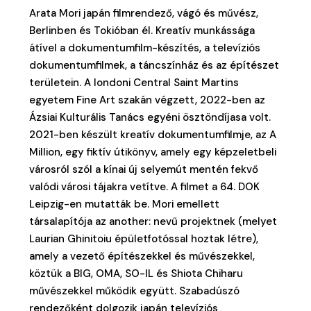
Arata Mori japán filmrendező, vágó és művész,
Berlinben és Tokióban él. Kreatív munkássága
átível a dokumentumfilm-készítés, a televíziós
dokumentumfilmek, a táncszínház és az építészet
területein. A londoni Central Saint Martins
egyetem Fine Art szakán végzett, 2022-ben az
Ázsiai Kulturális Tanács egyéni ösztöndíjasa volt.
2021-ben készült kreatív dokumentumfilmje, az A
Million, egy fiktív útikönyv, amely egy képzeletbeli
városról szól a kínai új selyemút mentén fekvő
valódi városi tájakra vetítve. A filmet a 64. DOK
Leipzig-en mutatták be. Mori emellett
társalapítója az another: nevű projektnek (melyet
Laurian Ghinitoiu épületfotóssal hoztak létre),
amely a vezető építészekkel és művészekkel,
köztük a BIG, OMA, SO-IL és Shiota Chiharu
művészekkel működik együtt. Szabadúszó
rendezőként dolgozik japán televíziós