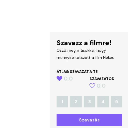
Szavazz a filmre!
Oszd meg másokkal, hogy
mennyire tetszett a film Neked
ÁTLAG SZAVAZAT
A TE
0,0
SZAVAZATOD
0,0
1
2
3
4
5
Szavazás