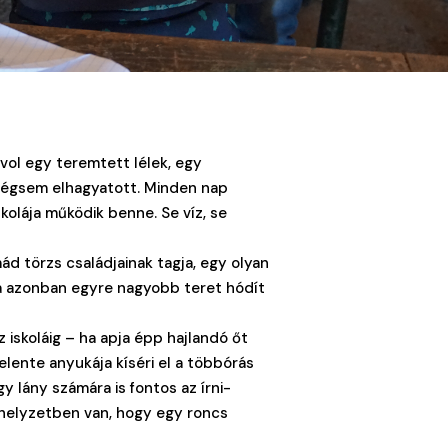
ávol egy teremtett lélek, egy
mégsem elhagyatott. Minden nap
skolája működik benne. Se víz, se
ád törzs családjainak tagja, egy olyan
ra azonban egyre nagyobb teret hódít
 iskoláig – ha apja épp hajlandó őt
gelente anyukája kíséri el a többórás
y lány számára is fontos az írni-
 helyzetben van, hogy egy roncs