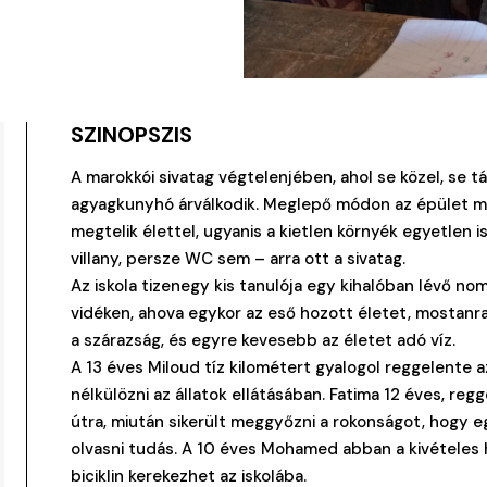
SZINOPSZIS
A marokkói sivatag végtelenjében, ahol se közel, se t
agyagkunyhó árválkodik. Meglepő módon az épület 
megtelik élettel, ugyanis a kietlen környék egyetlen i
villany, persze WC sem – arra ott a sivatag.
Az iskola tizenegy kis tanulója egy kihalóban lévő nom
vidéken, ahova egykor az eső hozott életet, mostan
a szárazság, és egyre kevesebb az életet adó víz.
A 13 éves Miloud tíz kilométert gyalogol reggelente az
nélkülözni az állatok ellátásában. Fatima 12 éves, reg
útra, miután sikerült meggyőzni a rokonságot, hogy eg
olvasni tudás. A 10 éves Mohamed abban a kivételes
biciklin kerekezhet az iskolába.