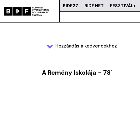
BIDF27
BIDF NET
FESZTIVÁL+
Hozzáadás a kedvencekhez
A Remény Iskolája - 78'