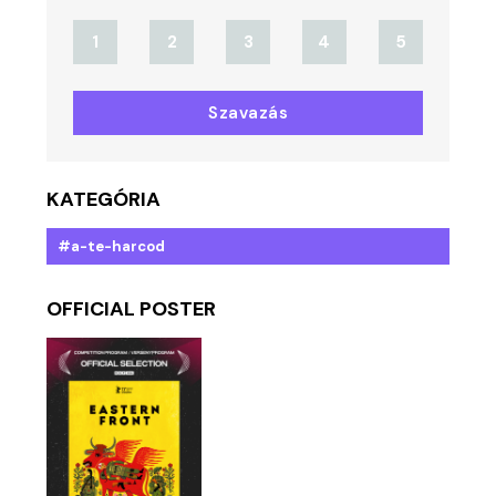
1
2
3
4
5
Szavazás
KATEGÓRIA
#a-te-harcod
OFFICIAL POSTER