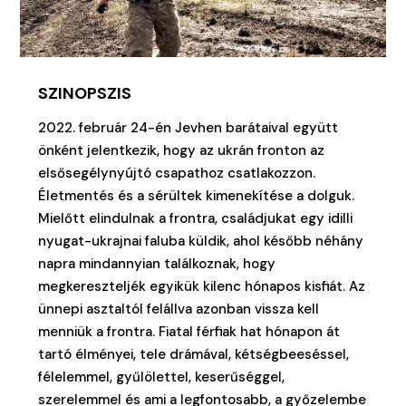
SZINOPSZIS
2022. február 24-én Jevhen barátaival együtt
önként jelentkezik, hogy az ukrán fronton az
elsősegélynyújtó csapathoz csatlakozzon.
Életmentés és a sérültek kimenekítése a dolguk.
Mielőtt elindulnak a frontra, családjukat egy idilli
nyugat-ukrajnai faluba küldik, ahol később néhány
napra mindannyian találkoznak, hogy
megkereszteljék egyikük kilenc hónapos kisfiát. Az
ünnepi asztaltól felállva azonban vissza kell
menniük a frontra. Fiatal férfiak hat hónapon át
tartó élményei, tele drámával, kétségbeeséssel,
félelemmel, gyűlölettel, keserűséggel,
szerelemmel és ami a legfontosabb, a győzelembe