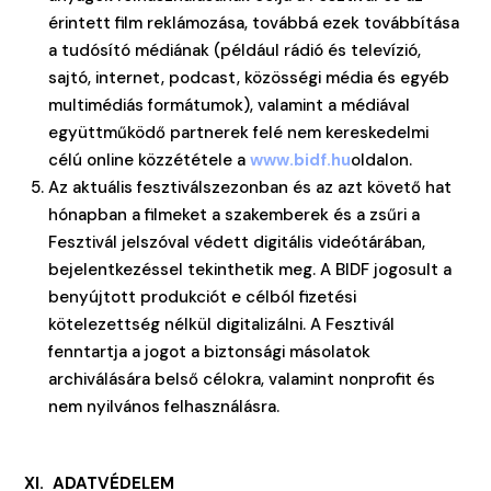
érintett film reklámozása, továbbá ezek továbbítása
a tudósító médiának (például rádió és televízió,
sajtó, internet, podcast, közösségi média és egyéb
multimédiás formátumok), valamint a médiával
együttműködő partnerek felé nem kereskedelmi
célú online közzététele a
www.bidf.hu
oldalon.
Az aktuális fesztiválszezonban és az azt követő hat
hónapban a filmeket a szakemberek és a zsűri a
Fesztivál jelszóval védett digitális videótárában,
bejelentkezéssel tekinthetik meg. A BIDF jogosult a
benyújtott produkciót e célból fizetési
kötelezettség nélkül digitalizálni. A Fesztivál
fenntartja a jogot a biztonsági másolatok
archiválására belső célokra, valamint nonprofit és
nem nyilvános felhasználásra.
XI. ADATVÉDELEM