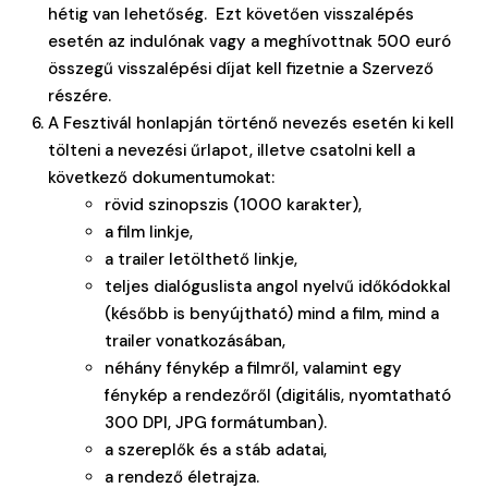
hétig van lehetőség. Ezt követően visszalépés
esetén az indulónak vagy a meghívottnak 500 euró
összegű visszalépési díjat kell fizetnie a Szervező
részére.
A Fesztivál honlapján történő nevezés esetén ki kell
tölteni a nevezési űrlapot, illetve csatolni kell a
következő dokumentumokat:
rövid szinopszis (1000 karakter),
a film linkje,
a trailer letölthető linkje,
teljes dialóguslista angol nyelvű időkódokkal
(később is benyújtható) mind a film, mind a
trailer vonatkozásában,
néhány fénykép a filmről, valamint egy
fénykép a rendezőről (digitális, nyomtatható
300 DPI, JPG formátumban).
a szereplők és a stáb adatai,
a rendező életrajza.