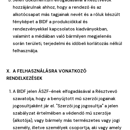
Jelen dokumentum elfogadásával a Résztvevők
hozzájárulnak ahhoz, hogy a rendező és az
alkotócsapat más tagjainak nevét és a róluk készült
fényképet a BIDF a produkciókkal és
rendezvényekkel kapcsolatos kiadványokban,
valamint a médiában való bármilyen megjelenés
során területi, terjedelmi és időbeli korlátozás nélkül
felhasználja.
X. A FELHASZNÁLÁSRA VONATKOZÓ
RENDELKEZÉSEK
A BIDF jelen ÁSZF-ének elfogadásával a Résztvevő
szavatolja, hogy a benyújtott mű szerzői jogainak
jogosultjaként jár el. "Szerzői jog jogosultja" a jelen
szabályzat értelmében a védendő mű szerzője
(alkotója), vagy bármely más természetes vagy jogi
személy, illetve személyek csoportja, aki vagy amely