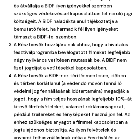
és átvállalja a BIDF ilyen igényekkel szemben
szükséges védekezéssel kapcsolatban felmerülő jogi
költségeit. A BIDF haladéktalanul tájékoztatja a
bemutató felet, ha harmadik fél ilyen igényeket
támaszt a BIDF-fel szemben.
A Résztvevők hozzájárulnak ahhoz, hogy a hivatalos
fesztiválprogramba beválogatott filmeket legfeljebb
négy nyilvános vetítésen mutassák be. A BIDF nem
fizet jogdíjat a vetítésekkel kapcsolatban.
A Résztvevők a BIDF-nek térítésmentesen, időben
és térben korlátlanul (a védendő művön fennálló
védelmi jog fennállásának időtartamára) megadják a
jogot, hogy a film teljes hosszának legfeljebb 10%-át
kitevő filmfelvételeket, valamint reklámanyagokat,
például trailereket és fényképeket használjon fel. Az
ehhez szükséges anyagot a filmmel kapcsolatban a
jogtulajdonos biztosítja. Az ilyen felvételek és
anyagok felhasználásának célja a Fesztivál és az