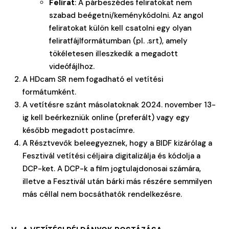
Felirat
: A párbeszédes feliratokat nem
szabad beégetni/keménykódolni. Az angol
feliratokat külön kell csatolni egy olyan
feliratfájlformátumban (pl. .srt), amely
tökéletesen illeszkedik a megadott
videófájlhoz.
A HDcam SR nem fogadható el vetítési
formátumként.
A vetítésre szánt másolatoknak 2024. november 13-
ig kell beérkezniük online (preferált) vagy egy
később megadott postacímre.
A Résztvevők beleegyeznek, hogy a BIDF kizárólag a
Fesztivál vetítési céljaira digitalizálja és kódolja a
DCP-ket. A DCP-k a film jogtulajdonosai számára,
illetve a Fesztivál után bárki más részére semmilyen
más céllal nem bocsáthatók rendelkezésre.