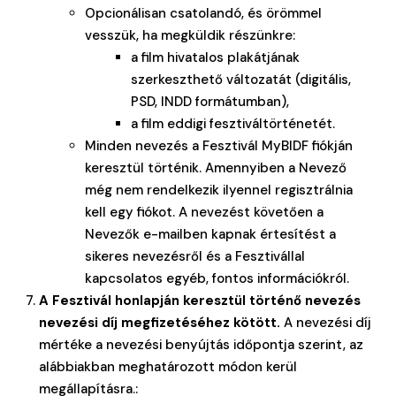
Opcionálisan csatolandó, és örömmel
vesszük, ha megküldik részünkre:
a film hivatalos plakátjának
szerkeszthető változatát (digitális,
PSD, INDD formátumban),
a film eddigi fesztiváltörténetét.
Minden nevezés a Fesztivál MyBIDF fiókján
keresztül történik. Amennyiben a Nevező
még nem rendelkezik ilyennel regisztrálnia
kell egy fiókot. A nevezést követően a
Nevezők e-mailben kapnak értesítést a
sikeres nevezésről és a Fesztivállal
kapcsolatos egyéb, fontos információkról.
A Fesztivál honlapján keresztül történő nevezés
nevezési díj megfizetéséhez kötött.
A nevezési díj
mértéke a nevezési benyújtás időpontja szerint, az
alábbiakban meghatározott módon kerül
megállapításra.: