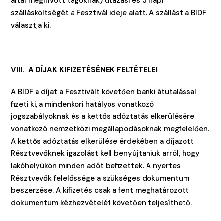
által meghívott tagoknak) utazási és 3 napi
szállásköltségét a Fesztivál ideje alatt. A szállást a BIDF
választja ki.
VIII. A DÍJAK KIFIZETÉSÉNEK FELTÉTELEI
A BIDF a díjat a Fesztivált követően banki átutalással
fizeti ki, a mindenkori hatályos vonatkozó
jogszabályoknak és a kettős adóztatás elkerülésére
vonatkozó nemzetközi megállapodásoknak megfelelően.
A kettős adóztatás elkerülése érdekében a díjazott
Résztvevőknek igazolást kell benyújtaniuk arról, hogy
lakóhelyükön minden adót befizettek. A nyertes
Résztvevők felelőssége a szükséges dokumentum
beszerzése. A kifizetés csak a fent meghatározott
dokumentum kézhezvételét követően teljesíthető.