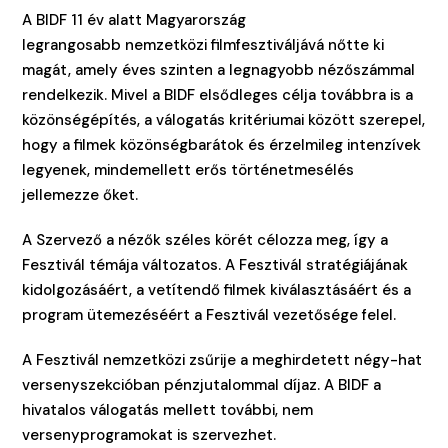
A BIDF 11 év alatt Magyarország
legrangosabb nemzetközi filmfesztiváljává nőtte ki
magát, amely éves szinten a legnagyobb nézőszámmal
rendelkezik. Mivel a BIDF elsődleges célja továbbra is a
közönségépítés, a válogatás kritériumai között szerepel,
hogy a filmek közönségbarátok és érzelmileg intenzívek
legyenek, mindemellett erős történetmesélés
jellemezze őket.
A Szervező a nézők széles körét célozza meg, így a
Fesztivál témája változatos. A Fesztivál stratégiájának
kidolgozásáért, a vetítendő filmek kiválasztásáért és a
program ütemezéséért a Fesztivál vezetősége felel.
A Fesztivál nemzetközi zsűrije a meghirdetett négy-hat
versenyszekcióban pénzjutalommal díjaz. A BIDF a
hivatalos válogatás mellett további, nem
versenyprogramokat is szervezhet.