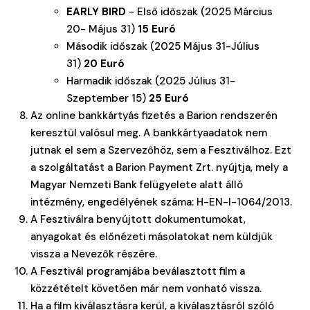
EARLY BIRD
- Első időszak (2025 Március
20- Május 31)
15 Euró
Második időszak (2025 Május 31-Július
31)
20 Euró
Harmadik időszak (2025 Július 31-
Szeptember 15)
25 Euró
Az online bankkártyás fizetés a Barion rendszerén
keresztül valósul meg. A bankkártyaadatok nem
jutnak el sem a Szervezőhöz, sem a Fesztiválhoz. Ezt
a szolgáltatást a Barion Payment Zrt. nyújtja, mely a
Magyar Nemzeti Bank felügyelete alatt álló
intézmény, engedélyének száma: H-EN-I-1064/2013.
A Fesztiválra benyújtott dokumentumokat,
anyagokat és előnézeti másolatokat nem küldjük
vissza a Nevezők részére.
A Fesztivál programjába beválasztott film a
közzétételt követően már nem vonható vissza.
Ha a film kiválasztásra kerül, a kiválasztásról szóló