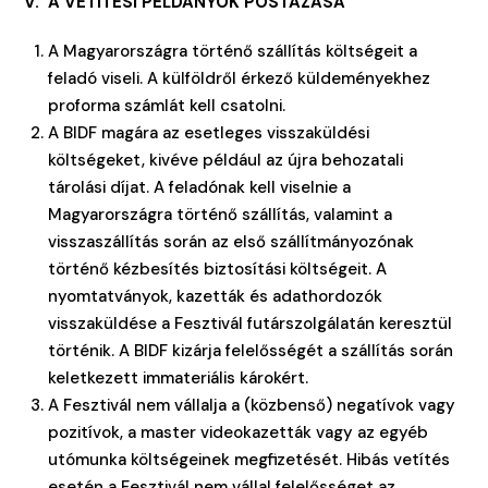
V. A VETÍTÉSI PÉLDÁNYOK POSTÁZÁSA
A Magyarországra történő szállítás költségeit a
feladó viseli. A külföldről érkező küldeményekhez
proforma számlát kell csatolni.
A BIDF magára az esetleges visszaküldési
költségeket, kivéve például az újra behozatali
tárolási díjat. A feladónak kell viselnie a
Magyarországra történő szállítás, valamint a
visszaszállítás során az első szállítmányozónak
történő kézbesítés biztosítási költségeit. A
nyomtatványok, kazetták és adathordozók
visszaküldése a Fesztivál futárszolgálatán keresztül
történik. A BIDF kizárja felelősségét a szállítás során
keletkezett immateriális károkért.
A Fesztivál nem vállalja a (közbenső) negatívok vagy
pozitívok, a master videokazetták vagy az egyéb
utómunka költségeinek megfizetését. Hibás vetítés
esetén a Fesztivál nem vállal felelősséget az