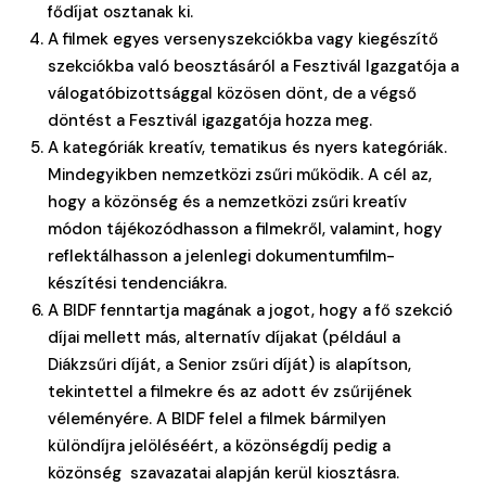
fődíjat osztanak ki.
A filmek egyes versenyszekciókba vagy kiegészítő
szekciókba való beosztásáról a Fesztivál Igazgatója a
válogatóbizottsággal közösen dönt, de a végső
döntést a Fesztivál igazgatója hozza meg.
A kategóriák kreatív, tematikus és nyers kategóriák.
Mindegyikben nemzetközi zsűri működik. A cél az,
hogy a közönség és a nemzetközi zsűri kreatív
módon tájékozódhasson a filmekről, valamint, hogy
reflektálhasson a jelenlegi dokumentumfilm-
készítési tendenciákra.
A BIDF fenntartja magának a jogot, hogy a fő szekció
díjai mellett más, alternatív díjakat (például a
Diákzsűri díját, a Senior zsűri díját) is alapítson,
tekintettel a filmekre és az adott év zsűrijének
véleményére. A BIDF felel a filmek bármilyen
különdíjra jelöléséért, a közönségdíj pedig a
közönség szavazatai alapján kerül kiosztásra.