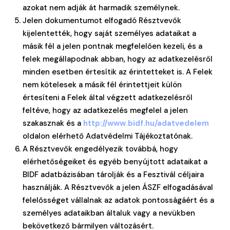
azokat nem adják át harmadik személynek.
Jelen dokumentumot elfogadó Résztvevők
kijelentették, hogy saját személyes adataikat a
másik fél a jelen pontnak megfelelően kezeli, és a
felek megállapodnak abban, hogy az adatkezelésről
minden esetben értesítik az érintetteket is. A Felek
nem kötelesek a másik fél érintettjeit külön
értesíteni a Felek által végzett adatkezelésről
feltéve, hogy az adatkezelés megfelel a jelen
szakasznak és a
http://www.bidf.hu/adatvedelem
oldalon elérhető Adatvédelmi Tájékoztatónak.
A Résztvevők engedélyezik továbbá, hogy
elérhetőségeiket és egyéb benyújtott adataikat a
BIDF adatbázisában tárolják és a Fesztivál céljaira
használják. A Résztvevők a jelen ÁSZF elfogadásával
felelősséget vállalnak az adatok pontosságáért és a
személyes adataikban általuk vagy a nevükben
bekövetkező bármilyen változásért.