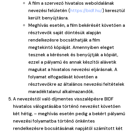
A film a szervező hivatalos weboldalának
nevezési felületén (
https://bidf.hu/
) keresztül
került benyújtásra.
Meghívás esetén, a film bekérését követően a
résztvevők saját döntésük alapján
rendelkezésre bocsáthatják a film
megtekintő kópiáját. Amennyiben eleget
tesznek a kérésnek és benyújtják a kópiát,
ezzel a pályamű és annak készítői alávetik
magukat a hivatalos nevezési eljárásnak. A
folyamat elfogadását követően a
résztvevőkre az általános nevezési feltételek
maradéktalanul alkalmazandók.
A nevezéstől való díjmentes visszalépésre BIDF
hivatalos válogatásába történő nevezést követően
két hétig, – meghívás esetén pedig a bekért pályamű
nevezési folyamatba történő önkéntes
rendelkezésre bocsátásának napjától számított két