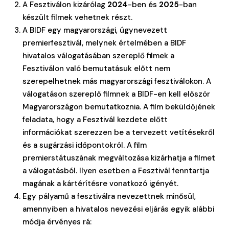
A Fesztiválon kizárólag
2024
-ben és
2025
-ban
készült filmek vehetnek részt.
A BIDF egy magyarországi, úgynevezett
premierfesztivál, melynek értelmében a BIDF
hivatalos válogatásában szereplő filmek a
Fesztiválon való bemutatásuk előtt nem
szerepelhetnek más magyarországi fesztiválokon. A
válogatáson szereplő filmnek a BIDF-en kell először
Magyarországon bemutatkoznia. A film beküldőjének
feladata, hogy a Fesztivál kezdete előtt
információkat szerezzen be a tervezett vetítésekről
és a sugárzási időpontokról. A film
premierstátuszának megváltozása kizárhatja a filmet
a válogatásból. Ilyen esetben a Fesztivál fenntartja
magának a kártérítésre vonatkozó igényét.
Egy pályamű a fesztiválra nevezettnek minősül,
amennyiben a hivatalos nevezési eljárás egyik alábbi
módja érvényes rá: