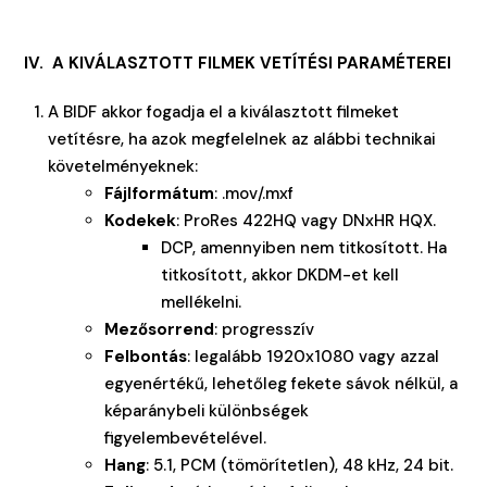
IV. A KIVÁLASZTOTT FILMEK VETÍTÉSI PARAMÉTEREI
A BIDF akkor fogadja el a kiválasztott filmeket
vetítésre, ha azok megfelelnek az alábbi technikai
követelményeknek:
Fájlformátum
: .mov/.mxf
Kodekek
: ProRes 422HQ vagy DNxHR HQX.
DCP, amennyiben nem titkosított. Ha
titkosított, akkor DKDM-et kell
mellékelni.
Mezősorrend
: progresszív
Felbontás
: legalább 1920x1080 vagy azzal
egyenértékű, lehetőleg fekete sávok nélkül, a
képaránybeli különbségek
figyelembevételével.
Hang
: 5.1, PCM (tömörítetlen), 48 kHz, 24 bit.