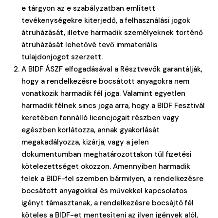
e tárgyon az e szabályzatban említett
tevékenységekre kiterjedő, a felhasználási jogok
átruházását, illetve harmadik személyeknek történő
átruházását lehetővé tevő immateriális
tulajdonjogot szerzett.
A BIDF ÁSZF elfogadásával a Résztvevők garantálják,
hogy a rendelkezésre bocsátott anyagokra nem
vonatkozik harmadik fél joga. Valamint egyetlen
harmadik félnek sincs joga arra, hogy a BIDF Fesztivál
keretében fennálló licencjogait részben vagy
egészben korlátozza, annak gyakorlását
megakadályozza, kizárja, vagy a jelen
dokumentumban meghatározottakon túl fizetési
kötelezettséget okozzon. Amennyiben harmadik
felek a BIDF-fel szemben bármilyen, a rendelkezésre
bocsátott anyagokkal és művekkel kapcsolatos
igényt támasztanak, a rendelkezésre bocsájtó fél
köteles a BIDF-et mentesíteni az ilyen igények alól,