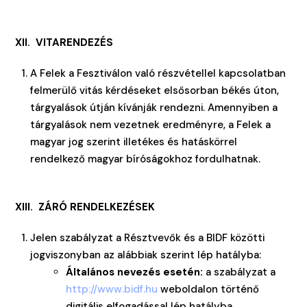
XII. VITARENDEZÉS
A Felek a Fesztiválon való részvétellel kapcsolatban
felmerülő vitás kérdéseket elsősorban békés úton,
tárgyalások útján kívánják rendezni. Amennyiben a
tárgyalások nem vezetnek eredményre, a Felek a
magyar jog szerint illetékes és hatáskörrel
rendelkező magyar bíróságokhoz fordulhatnak.
XIII. ZÁRÓ RENDELKEZÉSEK
Jelen szabályzat a Résztvevők és a BIDF közötti
jogviszonyban az alábbiak szerint lép hatályba:
Általános nevezés esetén:
a szabályzat a
http://www.bidf.hu
weboldalon történő
digitális elfogadással lép hatályba.