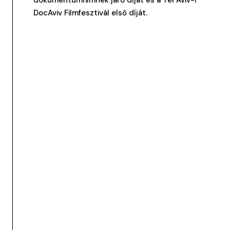
dokumentumfilmnek járó díját és a Tel Aviv-i
DocAviv Filmfesztivál első díját.