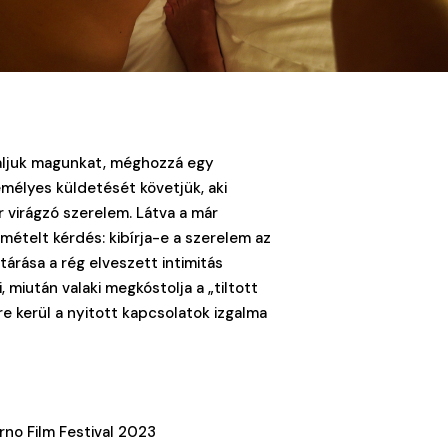
aláljuk magunkat, méghozzá egy
emélyes küldetését követjük, aki
r virágzó szerelem. Látva a már
mételt kérdés: kibírja-e a szerelem az
tárása a rég elveszett intimitás
miután valaki megkóstolja a „tiltott
 kerül a nyitott kapcsolatok izgalma
rno Film Festival 2023