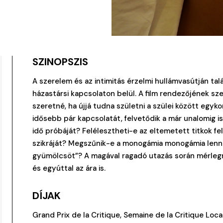
SZINOPSZIS
A szerelem és az intimitás érzelmi hullámvasútján t
házastársi kapcsolaton belül. A film rendezőjének sz
szeretné, ha újjá tudna születni a szülei között egyko
idősebb pár kapcsolatát, felvetődik a már unalomig is
idő próbáját? Felélesztheti-e az eltemetett titkok fel
szikráját? Megszűnik-e a monogámia monogámia lenni, 
gyümölcsöt”? A magával ragadó utazás során mérlegre
és egyúttal az ára is.
DÍJAK
Grand Prix de la Critique, Semaine de la Critique Loca