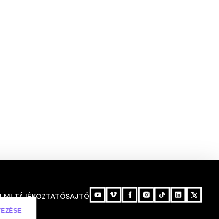
LMI TÁJÉKOZTATÓ
SAJTÓ
HU
/ENG
YEZÉSE