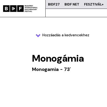
BIDF27
BIDF NET
FESZTIVÁL+
Hozzáadás a kedvencekhez
Monogámia
Monogamia - 73'