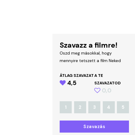
Szavazz a filmre!
Oszd meg másokkal, hogy
mennyire tetszett a film Neked
ÁTLAG SZAVAZAT
A TE
4,5
SZAVAZATOD
0,0
1
2
3
4
5
Szavazás