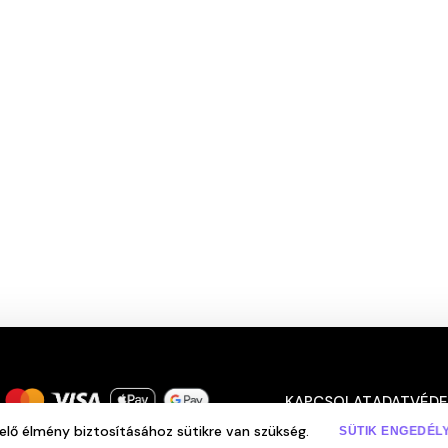
KAPCSOLAT
ADATVÉDE
served
elő élmény biztosításához sütikre van szükség.
SÜTIK ENGEDÉL