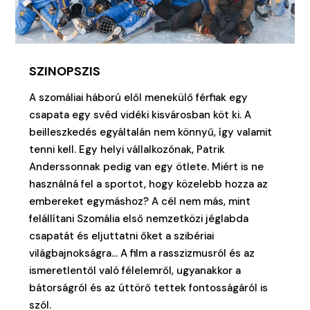
SZINOPSZIS
A szomáliai háború elől menekülő férfiak egy
csapata egy svéd vidéki kisvárosban köt ki. A
beilleszkedés egyáltalán nem könnyű, így valamit
tenni kell. Egy helyi vállalkozónak, Patrik
Anderssonnak pedig van egy ötlete. Miért is ne
használná fel a sportot, hogy közelebb hozza az
embereket egymáshoz? A cél nem más, mint
felállítani Szomália első nemzetközi jéglabda
csapatát és eljuttatni őket a szibériai
világbajnokságra… A film a rasszizmusról és az
ismeretlentől való félelemről, ugyanakkor a
bátorságról és az úttörő tettek fontosságáról is
szól.