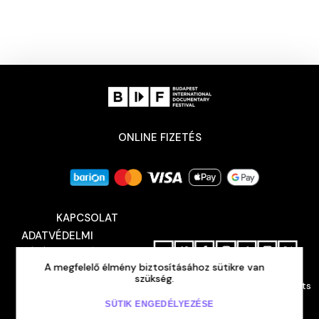
ONLINE FIZETÉS
KAPCSOLAT
ADATVÉDELMI
TÁJÉKOZTATÓ
A megfelelő élmény biztosításához sütikre van
SAJTÓ
BEJELENTKEZÉS
szükség.
Budapest International Documentary Festival © 2026 All rights
reserved
HU
/ENG
SÜTIK ENGEDÉLYEZÉSE